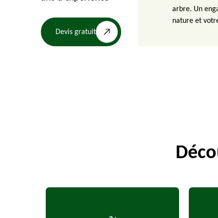
arbre. Un eng
nature et votr
Devis gratuit
Décou