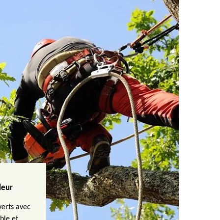
leur
verts avec
able et