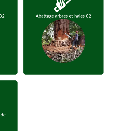
 82
Abattage arbres et haies 82
 de