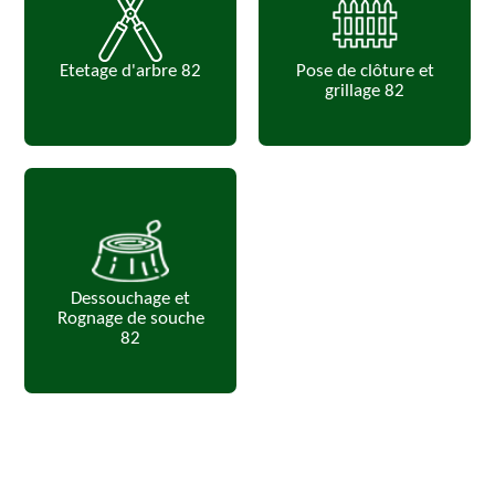
Etetage d'arbre 82
Pose de clôture et
grillage 82
Dessouchage et
Rognage de souche
82